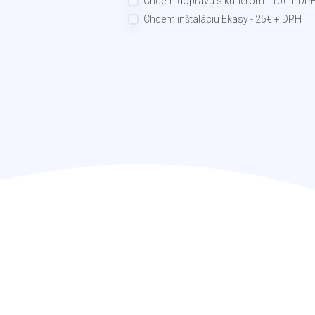
Chcem dopravu s kuriérom - 10€ + DP
Chcem inštaláciu Ekasy - 25€ + DPH